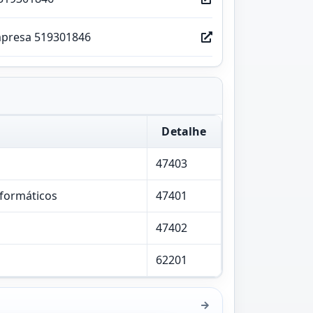
mpresa 519301846
Detalhe
47403
nformáticos
47401
47402
62201