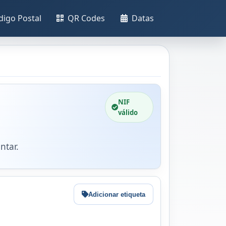
digo Postal
QR Codes
Datas
NIF
válido
ntar.
Adicionar etiqueta