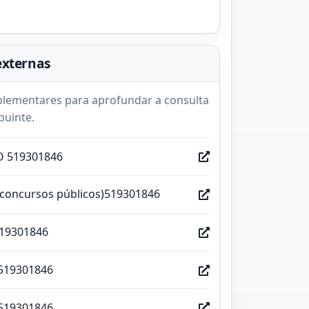
externas
lementares para aprofundar a consulta
buinte.
O 519301846
(concursos públicos)519301846
519301846
519301846
519301846