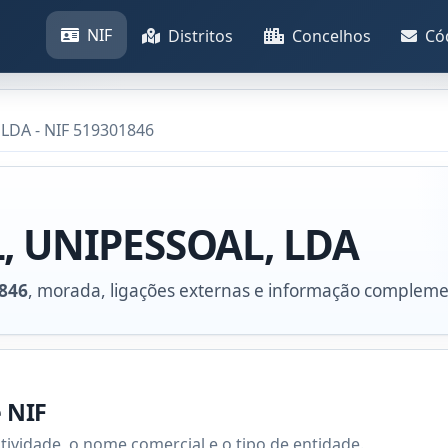
NIF
Distritos
Concelhos
Có
LDA - NIF 519301846
, UNIPESSOAL, LDA
846
, morada, ligações externas e informação compleme
e NIF
atividade, o nome comercial e o tipo de entidade.