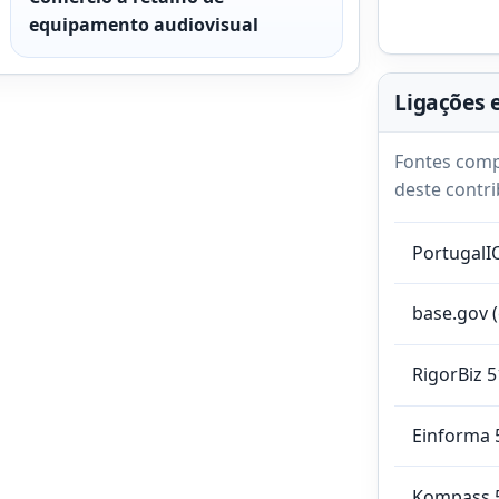
equipamento audiovisual
Ligações 
Fontes comp
deste contri
PortugalI
base.gov 
RigorBiz 
Einforma 
Kompass 