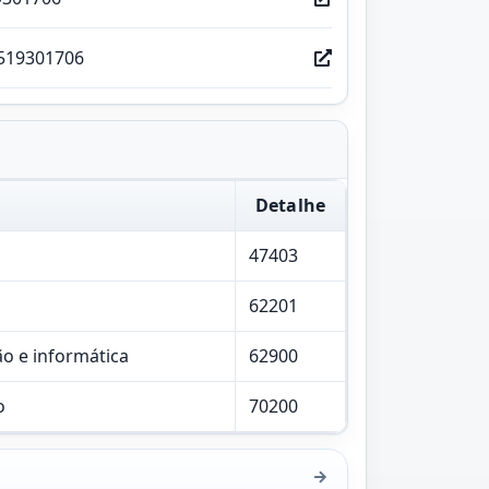
519301706
Detalhe
47403
62201
ão e informática
62900
o
70200