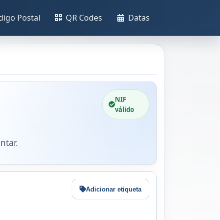
digo Postal
QR Codes
Datas
NIF
válido
ntar.
Adicionar etiqueta