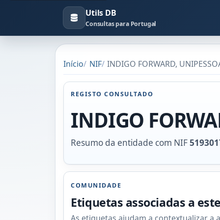
Utils DB
Consultas para Portugal
Início
NIF
INDIGO FORWARD, UNIPESSOAL
REGISTO CONSULTADO
INDIGO FORWAR
Resumo da entidade com NIF
519301
COMUNIDADE
Etiquetas associadas a est
As etiquetas ajudam a contextualizar a 