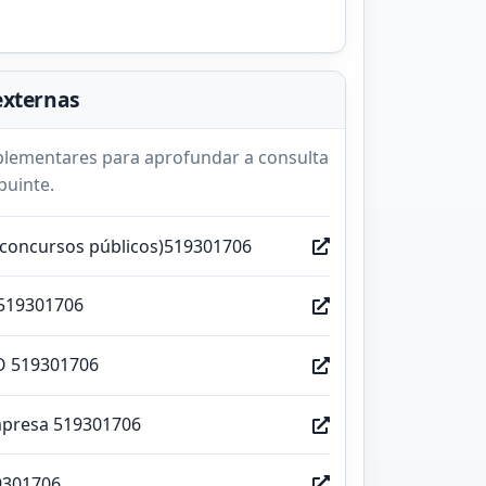
externas
lementares para aprofundar a consulta
buinte.
(concursos públicos)519301706
519301706
O 519301706
mpresa 519301706
9301706