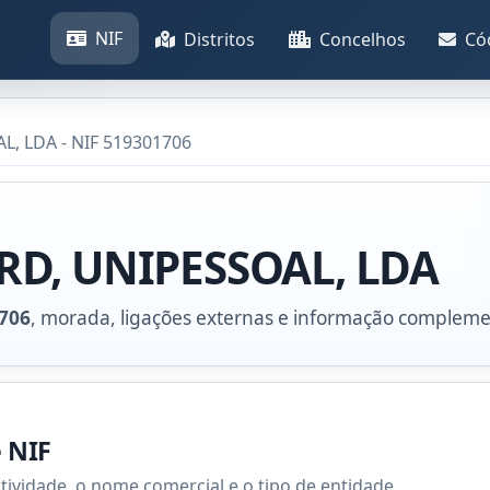
NIF
Distritos
Concelhos
Có
, LDA - NIF 519301706
D, UNIPESSOAL, LDA
706
, morada, ligações externas e informação compleme
e NIF
atividade, o nome comercial e o tipo de entidade.