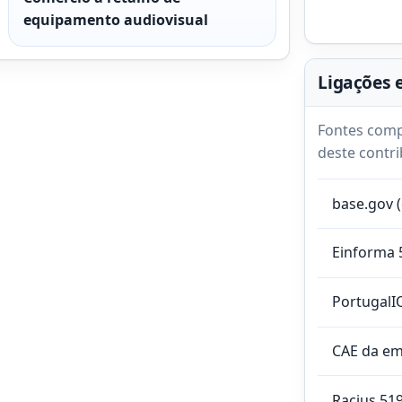
equipamento audiovisual
Ligações 
Fontes comp
deste contri
base.gov 
Einforma 
PortugalI
CAE da e
Racius 51