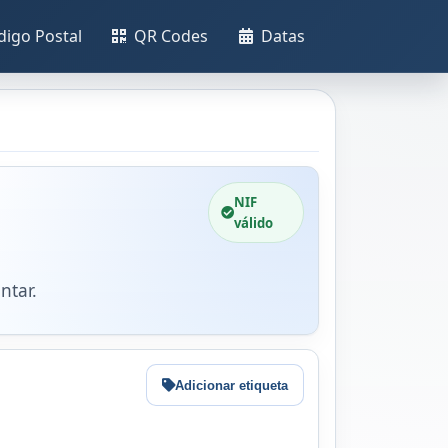
digo Postal
QR Codes
Datas
NIF
válido
ntar.
Adicionar etiqueta