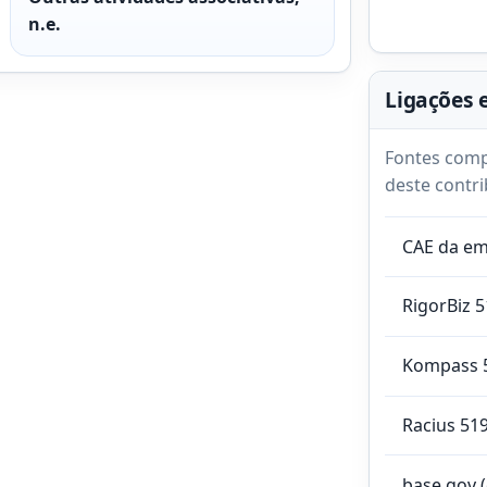
n.e.
Ligações 
Fontes comp
deste contri
CAE da e
RigorBiz 
Kompass 
Racius 51
base.gov 