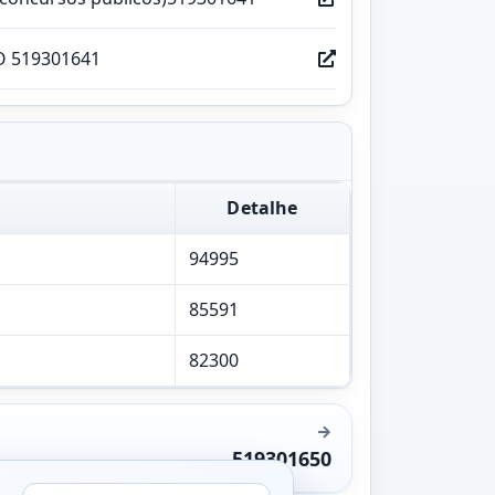
O 519301641
Detalhe
94995
85591
82300
519301650