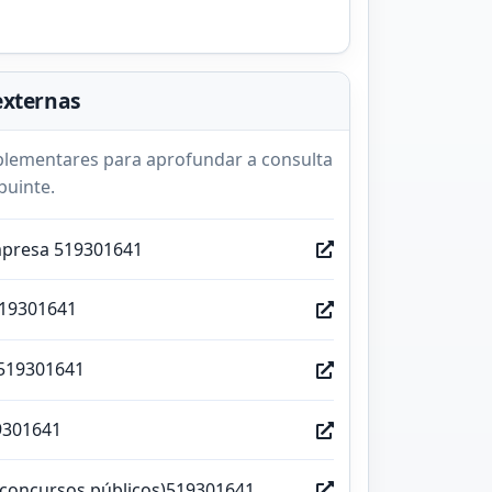
externas
lementares para aprofundar a consulta
buinte.
mpresa 519301641
519301641
519301641
9301641
(concursos públicos)519301641