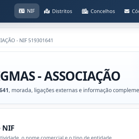
NIF
Distritos
Concelhos
Có
IAÇÃO - NIF 519301641
IGMAS - ASSOCIAÇÃO
641
, morada, ligações externas e informação compleme
e NIF
atividade, o nome comercial e o tipo de entidade.