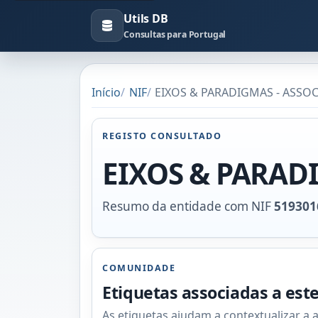
Utils DB
Consultas para Portugal
Início
NIF
EIXOS & PARADIGMAS - ASSOC
REGISTO CONSULTADO
EIXOS & PARAD
Resumo da entidade com NIF
519301
COMUNIDADE
Etiquetas associadas a est
As etiquetas ajudam a contextualizar a 