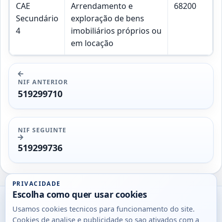
CAE
Arrendamento e
68200
Secundário
exploração de bens
4
imobiliários próprios ou
em locação
NIF ANTERIOR
519299710
NIF SEGUINTE
519299736
PRIVACIDADE
Escolha como quer usar cookies
Utils
Usamos cookies tecnicos para funcionamento do site.
DB
Cookies de analise e publicidade so sao ativados com a