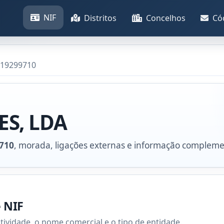
NIF
Distritos
Concelhos
Có
519299710
S, LDA
710
, morada, ligações externas e informação compleme
e NIF
atividade, o nome comercial e o tipo de entidade.