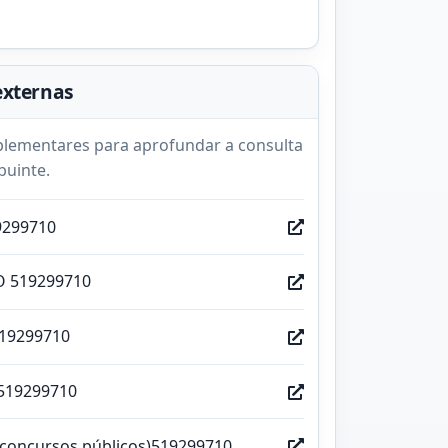
externas
lementares para aprofundar a consulta
buinte.
9299710
O 519299710
519299710
519299710
(concursos públicos)519299710