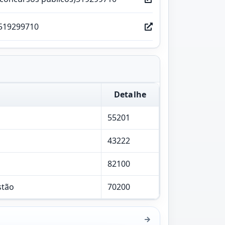
519299710
Detalhe
55201
43222
82100
stão
70200