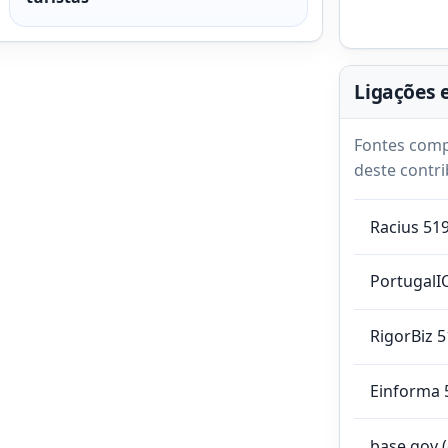
Ligações 
Fontes comp
deste contri
Racius 51
PortugalI
RigorBiz 
Einforma 
base.gov 