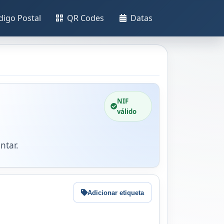
digo Postal
QR Codes
Datas
NIF
válido
ntar.
Adicionar etiqueta