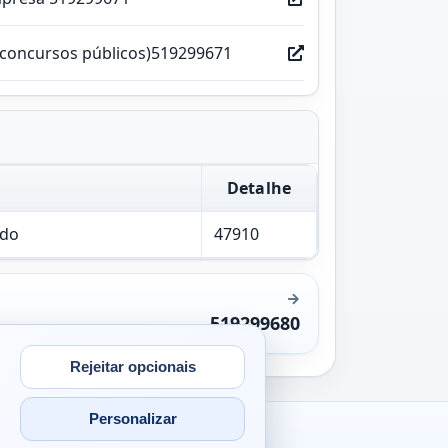
(concursos públicos)519299671
Detalhe
ado
47910
519299680
Rejeitar opcionais
Personalizar