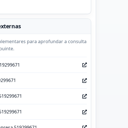
externas
lementares para aprofundar a consulta
buinte.
519299671
9299671
519299671
519299671
mpresa 519299671