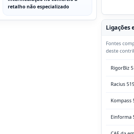
retalho não especializado
Ligações 
Fontes comp
deste contri
RigorBiz 
Racius 51
Kompass 
Einforma 
CAE da e