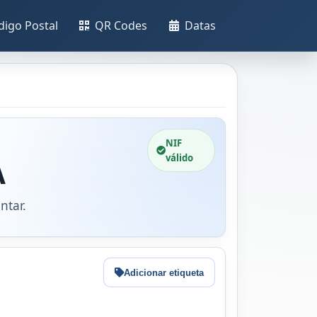
digo Postal
QR Codes
Datas
NIF
válido
A
ntar.
Adicionar etiqueta