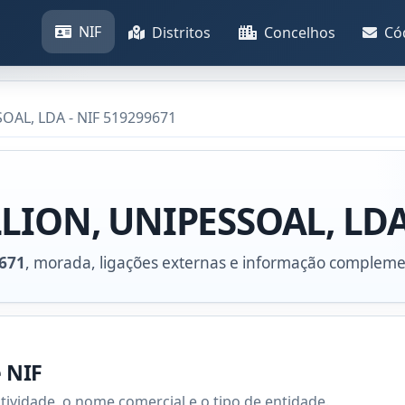
NIF
Distritos
Concelhos
Có
OAL, LDA - NIF 519299671
LION, UNIPESSOAL, LD
671
, morada, ligações externas e informação compleme
e NIF
atividade, o nome comercial e o tipo de entidade.