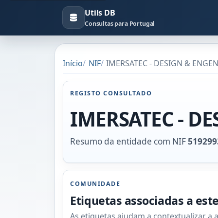
Utils DB
Consultas para Portugal
Início
NIF
IMERSATEC - DESIGN & ENGENH
REGISTO CONSULTADO
IMERSATEC - D
Resumo da entidade com NIF
519299
COMUNIDADE
Etiquetas associadas a est
As etiquetas ajudam a contextualizar a 