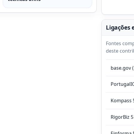
Ligações 
Fontes comp
deste contri
base.gov 
PortugalI
Kompass 
RigorBiz 
Einforma 