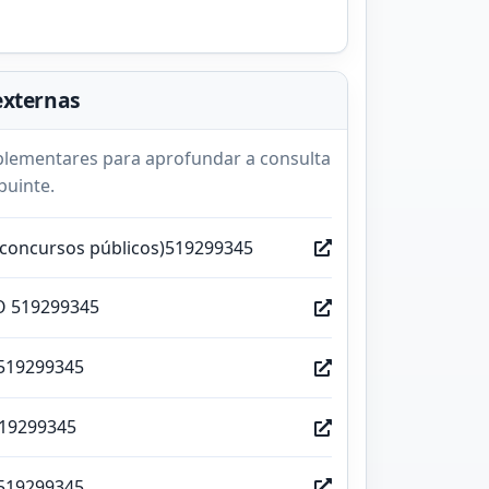
externas
lementares para aprofundar a consulta
buinte.
(concursos públicos)519299345
O 519299345
519299345
519299345
519299345