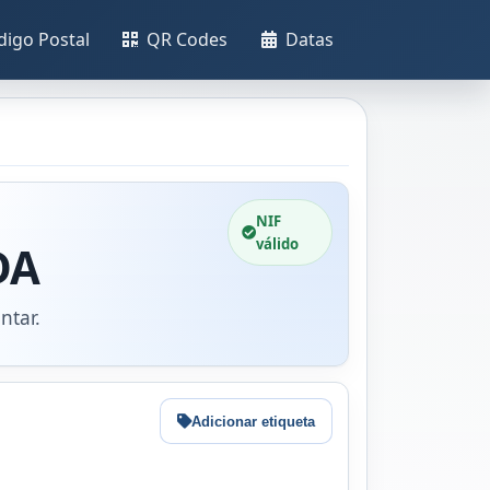
digo Postal
QR Codes
Datas
NIF
válido
DA
ntar.
Adicionar etiqueta