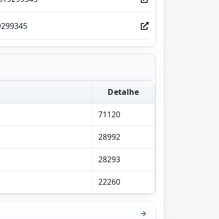
9299345
Detalhe
71120
28992
28293
22260