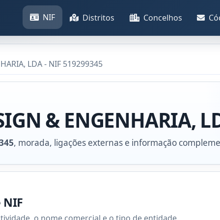
NIF
Distritos
Concelhos
Có
ARIA, LDA - NIF 519299345
ESIGN & ENGENHARIA, L
345
, morada, ligações externas e informação compleme
e NIF
atividade, o nome comercial e o tipo de entidade.