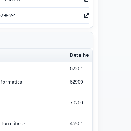
9298691
Detalhe
62201
nformática
62900
70200
nformáticos
46501