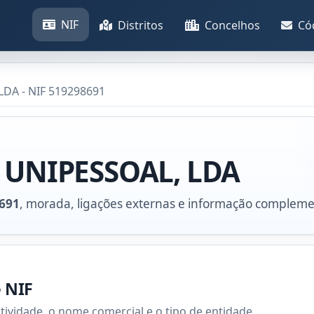
NIF
Distritos
Concelhos
Có
LDA - NIF 519298691
 UNIPESSOAL, LDA
691
, morada, ligações externas e informação compleme
e NIF
atividade, o nome comercial e o tipo de entidade.