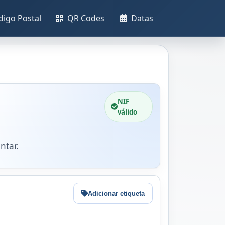
digo Postal
QR Codes
Datas
NIF
válido
ntar.
Adicionar etiqueta