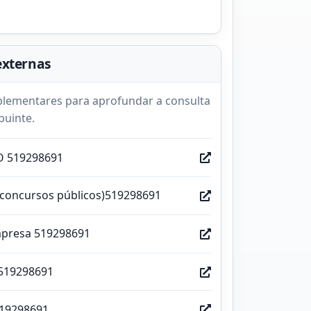
externas
lementares para aprofundar a consulta
buinte.
O 519298691
(concursos públicos)519298691
mpresa 519298691
519298691
519298691