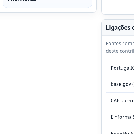
Ligações 
Fontes comp
deste contri
PortugalI
base.gov 
CAE da e
Einforma 
RigorBiz 