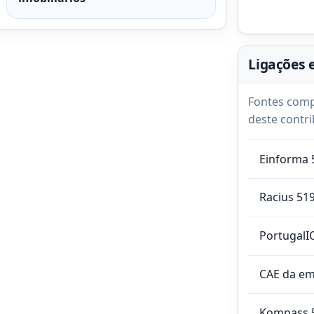
Ligações 
Fontes comp
deste contri
Einforma 
Racius 51
PortugalI
CAE da e
Kompass 