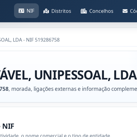
NIF
Distritos
Concelhos
Có
AL, LDA - NIF 519286758
VEL, UNIPESSOAL, LDA
758
, morada, ligações externas e informação compleme
e NIF
atividade, o nome comercial e o tipo de entidade.