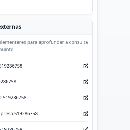
externas
lementares para aprofundar a consulta
buinte.
519286758
9286758
O 519286758
mpresa 519286758
519286758