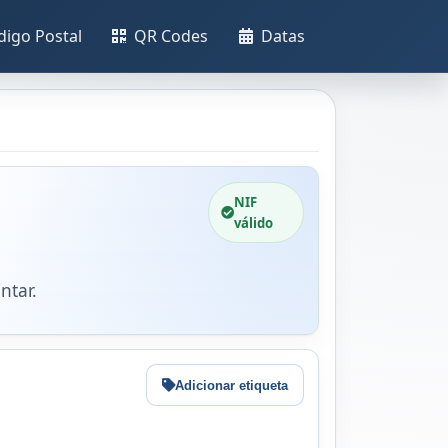
digo Postal
QR Codes
Datas
NIF
válido
ntar.
Adicionar etiqueta