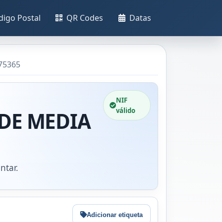
digo Postal
QR Codes
Datas
75365
NIF
válido
 DE MEDIA
ntar.
Adicionar etiqueta