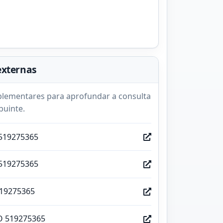
externas
lementares para aprofundar a consulta
buinte.
519275365
519275365
519275365
O 519275365