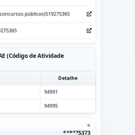
(concursos públicos)519275365
9275365
 (Código de Atividade
Detalhe
94991
94995
519275373