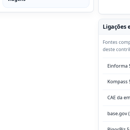
Ligações 
Fontes comp
deste contri
Einforma 
Kompass 
CAE da e
base.gov 
RigorBiz 