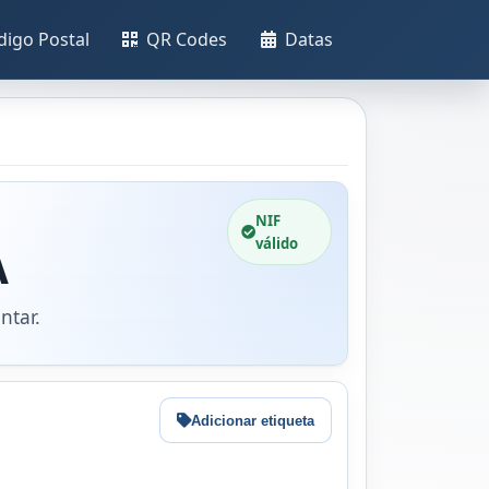
digo Postal
QR Codes
Datas
NIF
válido
A
ntar.
Adicionar etiqueta