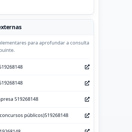
externas
lementares para aprofundar a consulta
buinte.
519268148
519268148
mpresa 519268148
(concursos públicos)519268148
519268148