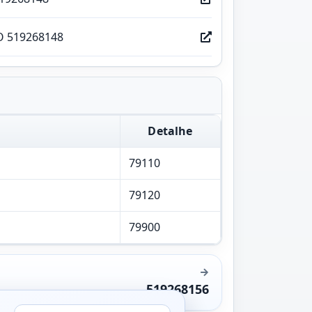
O 519268148
Detalhe
79110
79120
79900
519268156