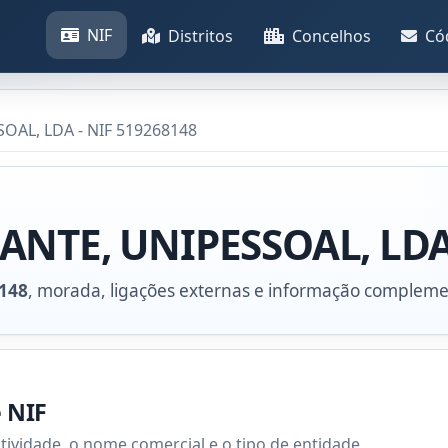
NIF
Distritos
Concelhos
Có
OAL, LDA - NIF 519268148
ANTE, UNIPESSOAL, LD
148
, morada, ligações externas e informação compleme
e NIF
atividade, o nome comercial e o tipo de entidade.