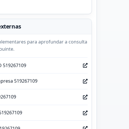
externas
lementares para aprofundar a consulta
buinte.
O 519267109
mpresa 519267109
9267109
519267109
519267109