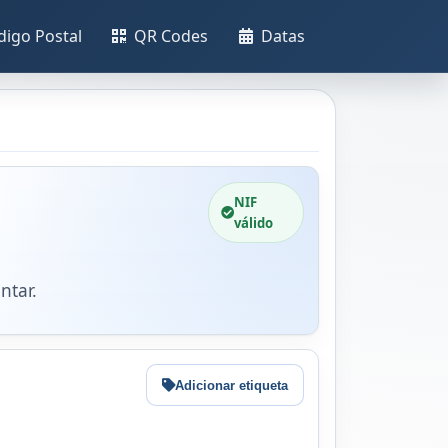
digo Postal
QR Codes
Datas
NIF
válido
ntar.
Adicionar etiqueta