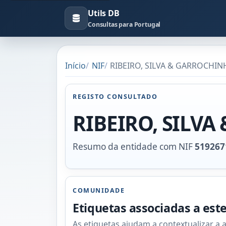
Utils DB
Consultas para Portugal
Início
NIF
RIBEIRO, SILVA & GARROCHINH
REGISTO CONSULTADO
RIBEIRO, SILV
Resumo da entidade com NIF
519267
COMUNIDADE
Etiquetas associadas a est
As etiquetas ajudam a contextualizar a 