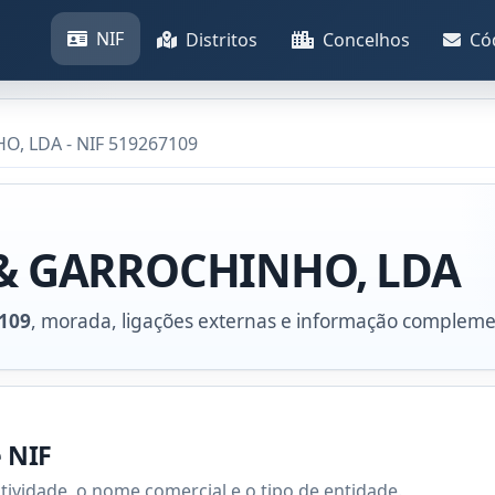
NIF
Distritos
Concelhos
Có
O, LDA - NIF 519267109
A & GARROCHINHO, LDA
109
, morada, ligações externas e informação compleme
e NIF
atividade, o nome comercial e o tipo de entidade.