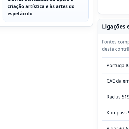
criação artística e às artes do
espetáculo
Ligações 
Fontes comp
deste contri
PortugalI
CAE da e
Racius 51
Kompass 
RigorBiz 