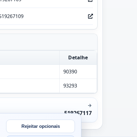
519267109
Detalhe
90390
93293
519267117
Rejeitar opcionais