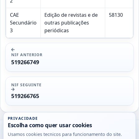
2
CAE
Edição de revistas e de
58130
Secundário
outras publicações
3
periódicas
NIF ANTERIOR
519266749
NIF SEGUINTE
519266765
PRIVACIDADE
Escolha como quer usar cookies
Utils
Usamos cookies tecnicos para funcionamento do site.
DB