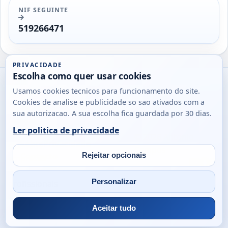
NIF SEGUINTE
519266471
PRIVACIDADE
Escolha como quer usar cookies
Utils
Usamos cookies tecnicos para funcionamento do site.
DB
Cookies de analise e publicidade so sao ativados com a
Consultas
sua autorizacao. A sua escolha fica guardada por 30 dias.
rapidas
Ler politica de privacidade
para
© 2026
Antonio
Sobre
Privacidade
cidadaos,
Campos
Contacto
Rejeitar opcionais
empresas
Email
Fac
L
e
Personalizar
profissionais
em
Portugal.
Aceitar tudo