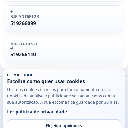
NIF ANTERIOR
519266099
NIF SEGUINTE
519266110
PRIVACIDADE
Escolha como quer usar cookies
Utils
Usamos cookies tecnicos para funcionamento do site.
DB
Cookies de analise e publicidade so sao ativados com a
Consultas
sua autorizacao. A sua escolha fica guardada por 30 dias.
rapidas
Ler politica de privacidade
para
© 2026
Antonio
Sobre
Privacidade
cidadaos,
Campos
Contacto
Rejeitar opcionais
empresas