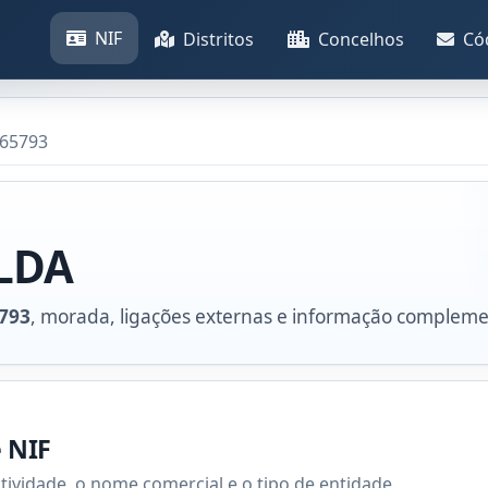
NIF
Distritos
Concelhos
Có
265793
 LDA
793
, morada, ligações externas e informação compleme
e NIF
atividade, o nome comercial e o tipo de entidade.