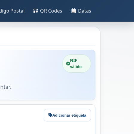
digo Postal
QR Codes
Datas
NIF
válido
ntar.
Adicionar etiqueta