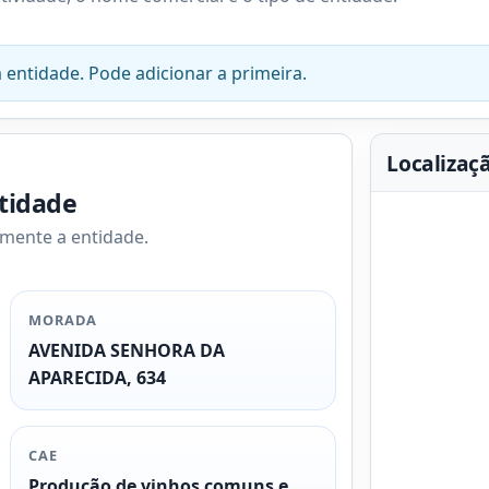
 entidade. Pode adicionar a primeira.
Localizaç
ntidade
amente a entidade.
MORADA
AVENIDA SENHORA DA
APARECIDA, 634
CAE
Produção de vinhos comuns e