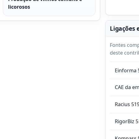
licorosos
Ligações 
Fontes comp
deste contri
Einforma 
CAE da e
Racius 51
RigorBiz 
Kompass 