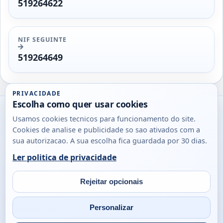
519264622
NIF SEGUINTE
519264649
PRIVACIDADE
Escolha como quer usar cookies
Utils
Usamos cookies tecnicos para funcionamento do site.
DB
Cookies de analise e publicidade so sao ativados com a
Consultas
sua autorizacao. A sua escolha fica guardada por 30 dias.
rapidas
Ler politica de privacidade
para
© 2026
Antonio
Sobre
Privacidade
cidadaos,
Campos
Contacto
Rejeitar opcionais
empresas
Email
Fac
L
e
Personalizar
profissionais
em