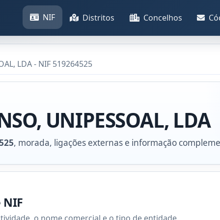
NIF
Distritos
Concelhos
Có
AL, LDA - NIF 519264525
NSO, UNIPESSOAL, LDA
525
, morada, ligações externas e informação compleme
e NIF
atividade, o nome comercial e o tipo de entidade.