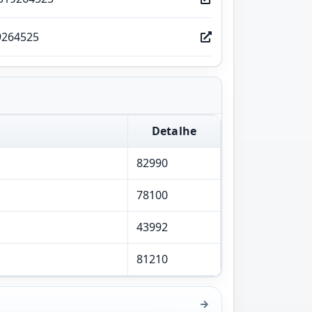
9264525
Detalhe
82990
78100
43992
81210