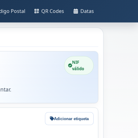
digo Postal
QR Codes
Datas
NIF
válido
ntar.
Adicionar etiqueta