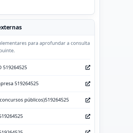
externas
lementares para aprofundar a consulta
buinte.
O 519264525
mpresa 519264525
(concursos públicos)519264525
519264525
519264525