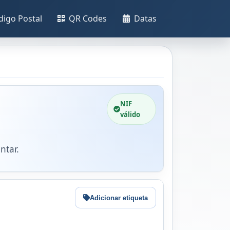
digo Postal
QR Codes
Datas
NIF
válido
ntar.
Adicionar etiqueta