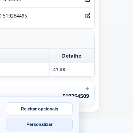
O 519264495
Detalhe
41000
519264509
Rejeitar opcionais
Personalizar