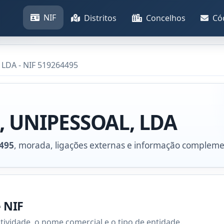
NIF
Distritos
Concelhos
Có
 LDA - NIF 519264495
, UNIPESSOAL, LDA
495
, morada, ligações externas e informação compleme
e NIF
atividade, o nome comercial e o tipo de entidade.