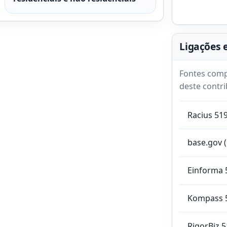
Ligações 
Fontes comp
deste contri
Racius 51
base.gov 
Einforma 
Kompass 
RigorBiz 