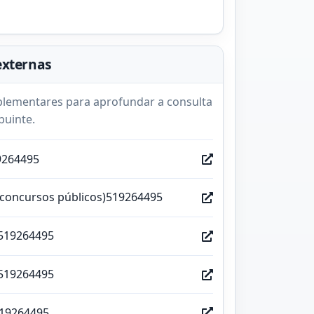
externas
lementares para aprofundar a consulta
buinte.
9264495
(concursos públicos)519264495
519264495
519264495
519264495