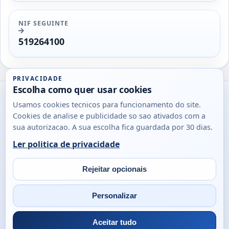
NIF SEGUINTE
519264100
PRIVACIDADE
Escolha como quer usar cookies
Utils
Usamos cookies tecnicos para funcionamento do site.
DB
Cookies de analise e publicidade so sao ativados com a
Consultas
sua autorizacao. A sua escolha fica guardada por 30 dias.
rapidas
Ler politica de privacidade
para
© 2026
Antonio
Sobre
Privacidade
cidadaos,
Campos
Contacto
Rejeitar opcionais
empresas
Email
Fac
L
e
Personalizar
profissionais
em
Portugal.
Aceitar tudo