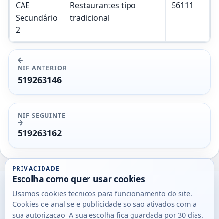
CAE
Restaurantes tipo
56111
Secundário
tradicional
2
NIF ANTERIOR
519263146
NIF SEGUINTE
519263162
PRIVACIDADE
Escolha como quer usar cookies
Utils
Usamos cookies tecnicos para funcionamento do site.
DB
Cookies de analise e publicidade so sao ativados com a
Consultas
sua autorizacao. A sua escolha fica guardada por 30 dias.