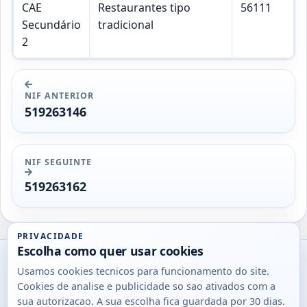
CAE
Restaurantes tipo
56111
Secundário
tradicional
2
NIF ANTERIOR
519263146
NIF SEGUINTE
519263162
PRIVACIDADE
Escolha como quer usar cookies
Utils
Usamos cookies tecnicos para funcionamento do site.
DB
Cookies de analise e publicidade so sao ativados com a
Consultas
sua autorizacao. A sua escolha fica guardada por 30 dias.