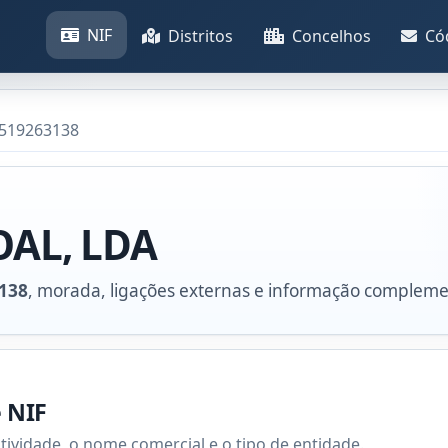
NIF
Distritos
Concelhos
Có
 519263138
OAL, LDA
138
, morada, ligações externas e informação compleme
e NIF
atividade, o nome comercial e o tipo de entidade.