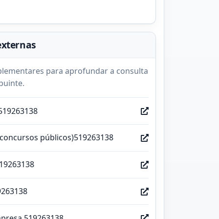
externas
lementares para aprofundar a consulta
buinte.
519263138
(concursos públicos)519263138
519263138
9263138
mpresa 519263138