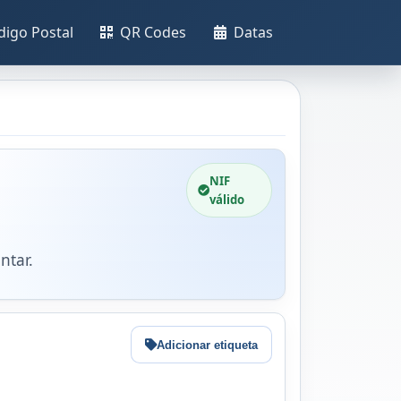
digo Postal
QR Codes
Datas
NIF
válido
ntar.
Adicionar etiqueta