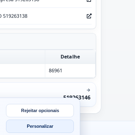
O 519263138
Detalhe
86961
519263146
Rejeitar opcionais
Personalizar