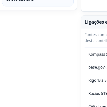
Ligações 
Fontes comp
deste contri
Kompass 
base.gov 
RigorBiz 
Racius 51
CAE da e