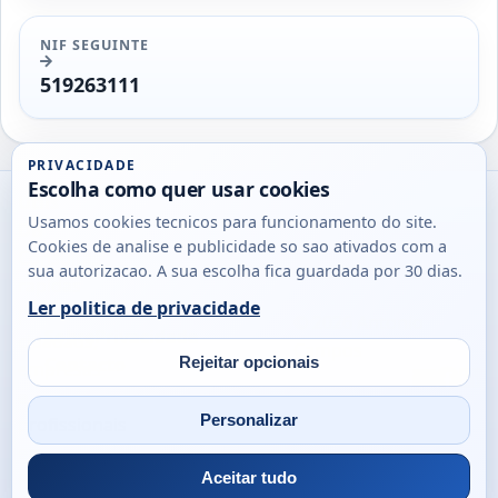
NIF SEGUINTE
519263111
PRIVACIDADE
Escolha como quer usar cookies
Utils
Usamos cookies tecnicos para funcionamento do site.
DB
Cookies de analise e publicidade so sao ativados com a
Consultas
sua autorizacao. A sua escolha fica guardada por 30 dias.
rapidas
Ler politica de privacidade
para
© 2026
Antonio
Sobre
Privacidade
cidadaos,
Campos
Contacto
Rejeitar opcionais
empresas
Email
Fac
L
e
Personalizar
profissionais
em
Portugal.
Aceitar tudo