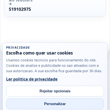
NIF SEGUINTE
519102975
PRIVACIDADE
Escolha como quer usar cookies
Usamos cookies tecnicos para funcionamento do site.
Cookies de analise e publicidade so sao ativados com a
Utils
sua autorizacao. A sua escolha fica guardada por 30 dias.
DB
Consultas
Ler politica de privacidade
rapidas
para
Rejeitar opcionais
© 2026
Antonio
Sobre
Privacidade
cidadaos,
Campos
Contacto
empresas
Personalizar
Email
Fac
L
e