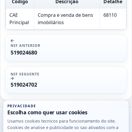
Código
Descrição
Detalhe
CAE
Compra e venda de bens
68110
Principal
imobiliários
NIF ANTERIOR
519024680
NIF SEGUINTE
519024702
PRIVACIDADE
Escolha como quer usar cookies
Utils
Usamos cookies tecnicos para funcionamento do site.
DB
Cookies de analise e publicidade so sao ativados com a
Consultas