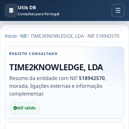
Utils DB
Consultas para Portugal
Início
NIF
TIME2KNOWLEDGE, LDA - NIF 518942570
REGISTO CONSULTADO
TIME2KNOWLEDGE, LDA
Resumo da entidade com NIF
518942570
,
morada, ligações externas e informação
complementar.
NIF válido