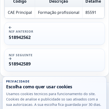
Código
Descrição
Detalhe
CAE Principal
Formação profissional
85591
NIF ANTERIOR
518942562
NIF SEGUINTE
518942589
PRIVACIDADE
Escolha como quer usar cookies
Utils
Usamos cookies tecnicos para funcionamento do site.
DB
Cookies de analise e publicidade so sao ativados com a
Consultas
sua autorizacao. A sua escolha fica guardada por 30 dias.
rapidas