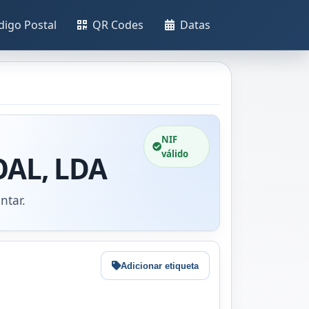
digo Postal
QR Codes
Datas
NIF
válido
OAL, LDA
ntar.
Adicionar etiqueta