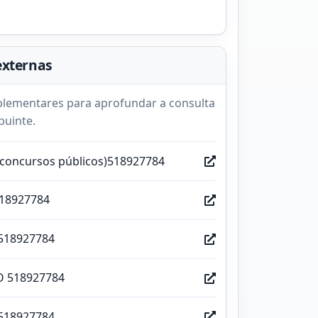
externas
lementares para aprofundar a consulta
buinte.
(concursos públicos)518927784
518927784
518927784
O 518927784
518927784