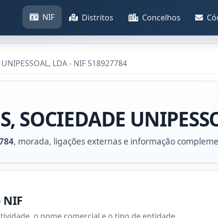
NIF
Distritos
Concelhos
Có
UNIPESSOAL, LDA - NIF 518927784
S, SOCIEDADE UNIPESS
784
, morada, ligações externas e informação compleme
e NIF
atividade, o nome comercial e o tipo de entidade.