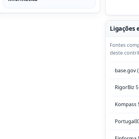
Ligações 
Fontes comp
deste contri
base.gov 
RigorBiz 
Kompass 
PortugalI
Einforma 