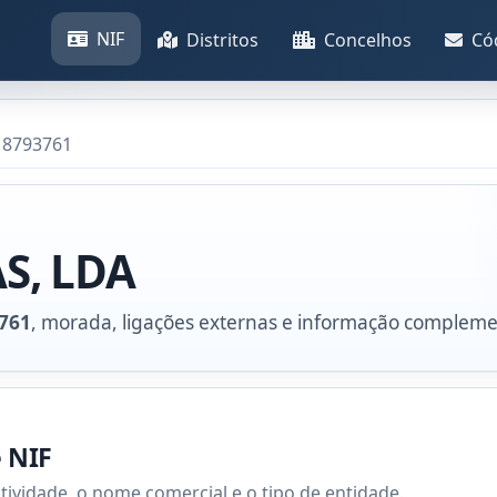
NIF
Distritos
Concelhos
Có
18793761
S, LDA
761
, morada, ligações externas e informação compleme
e NIF
atividade, o nome comercial e o tipo de entidade.