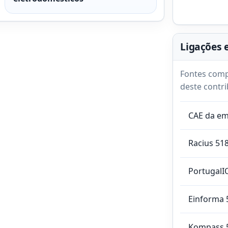
Ligações 
Fontes comp
deste contri
CAE da e
Racius 51
PortugalI
Einforma 
Kompass 