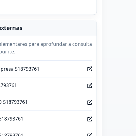
externas
lementares para aprofundar a consulta
buinte.
mpresa 518793761
8793761
O 518793761
518793761
518793761