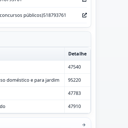
(concursos públicos)518793761
Detalhe
47540
so doméstico e para jardim
95220
47783
ado
47910