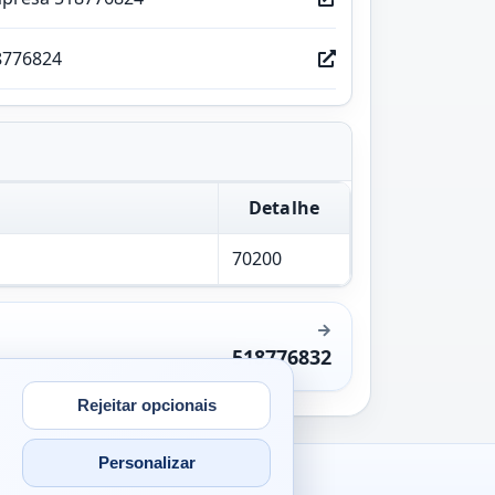
8776824
Detalhe
70200
518776832
Rejeitar opcionais
Personalizar