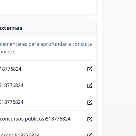
externas
lementares para aprofundar a consulta
buinte.
518776824
518776824
518776824
(concursos públicos)518776824
mpresa 518776824