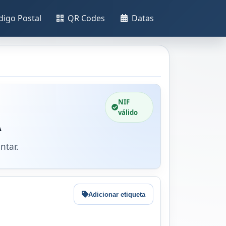
digo Postal
QR Codes
Datas
NIF
válido
A
ntar.
Adicionar etiqueta