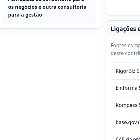
os negócios e outra consultoria
para a gestão
Ligações 
Fontes comp
deste contri
RigorBiz 
Einforma 
Kompass 
base.gov 
CAE da e