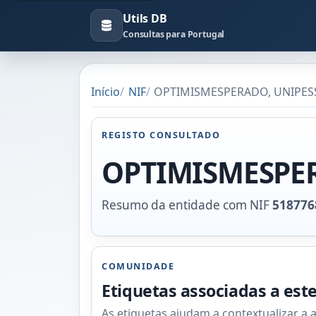
Utils DB
Consultas para Portugal
Início
NIF
OPTIMISMESPERADO, UNIPESSO
REGISTO CONSULTADO
OPTIMISMESPER
Resumo da entidade com NIF
518776
COMUNIDADE
Etiquetas associadas a est
As etiquetas ajudam a contextualizar a 