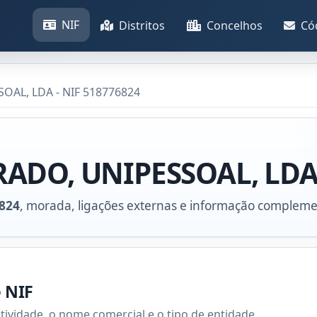
NIF
Distritos
Concelhos
Có
AL, LDA - NIF 518776824
ADO, UNIPESSOAL, LD
824
, morada, ligações externas e informação compleme
e NIF
atividade, o nome comercial e o tipo de entidade.