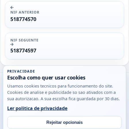
NIF ANTERIOR
518774570
NIF SEGUINTE
518774597
PRIVACIDADE
Escolha como quer usar cookies
Utils
Usamos cookies tecnicos para funcionamento do site.
DB
Cookies de analise e publicidade so sao ativados com a
Consultas
sua autorizacao. A sua escolha fica guardada por 30 dias.
rapidas
Ler politica de privacidade
para
© 2026
Antonio
Sobre
Privacidade
cidadaos,
Campos
Contacto
Rejeitar opcionais
empresas
Email
Fac
L