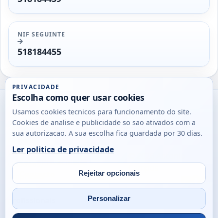
NIF SEGUINTE
518184455
PRIVACIDADE
Escolha como quer usar cookies
Utils
Usamos cookies tecnicos para funcionamento do site.
DB
Cookies de analise e publicidade so sao ativados com a
Consultas
sua autorizacao. A sua escolha fica guardada por 30 dias.
rapidas
Ler politica de privacidade
para
© 2026
Antonio
Sobre
Privacidade
cidadaos,
Campos
Contacto
Rejeitar opcionais
empresas
Email
Fac
L
e
Personalizar
profissionais
em