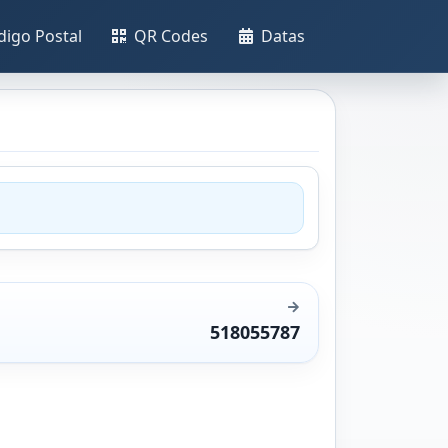
digo Postal
QR Codes
Datas
518055787