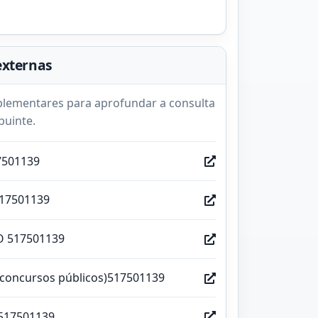
externas
lementares para aprofundar a consulta
buinte.
7501139
517501139
O 517501139
(concursos públicos)517501139
517501139