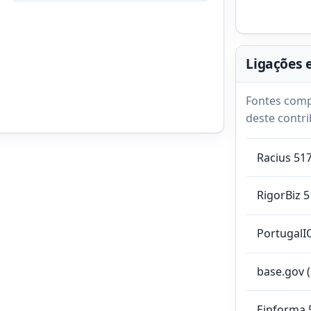
Ligações 
Fontes comp
deste contri
Racius 51
RigorBiz 
PortugalI
base.gov 
Einforma 