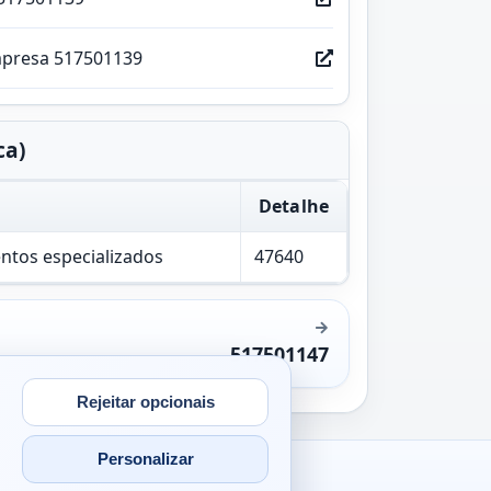
mpresa 517501139
ca)
Detalhe
entos especializados
47640
517501147
Rejeitar opcionais
Personalizar