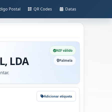
digo Postal
QR Codes
Datas
NIF válido
L, LDA
Palmela
ntar.
Adicionar etiqueta