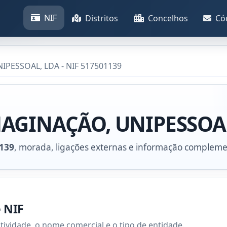
NIF
Distritos
Concelhos
Có
PESSOAL, LDA - NIF 517501139
AGINAÇÃO, UNIPESSOA
139
, morada, ligações externas e informação compleme
e NIF
atividade, o nome comercial e o tipo de entidade.