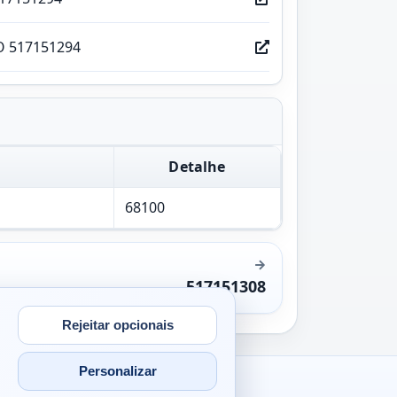
O 517151294
Detalhe
68100
517151308
Rejeitar opcionais
Personalizar