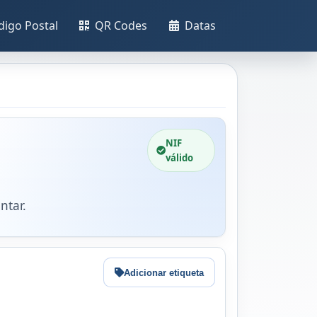
digo Postal
QR Codes
Datas
NIF
válido
ntar.
Adicionar etiqueta