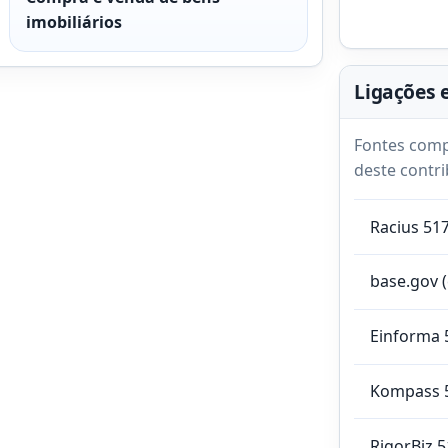
imobiliários
Ligações 
Fontes comp
deste contri
Racius 51
base.gov 
Einforma 
Kompass 
RigorBiz 