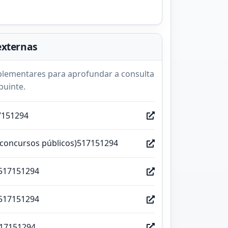
externas
lementares para aprofundar a consulta
buinte.
7151294
(concursos públicos)517151294
517151294
517151294
517151294