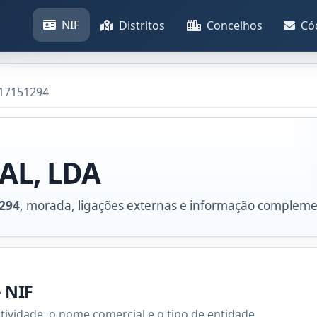
NIF
Distritos
Concelhos
Có
517151294
AL, LDA
294
, morada, ligações externas e informação compleme
e NIF
atividade, o nome comercial e o tipo de entidade.