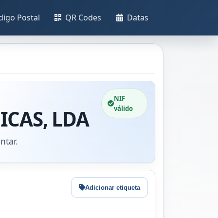
digo Postal
QR Codes
Datas
NIF
válido
ICAS, LDA
ntar.
Adicionar etiqueta