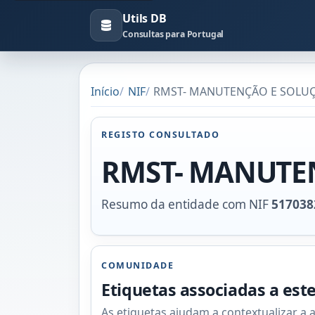
Utils DB
Consultas para Portugal
Início
NIF
RMST- MANUTENÇÃO E SOLUÇÕE
REGISTO CONSULTADO
RMST- MANUTEN
Resumo da entidade com NIF
517038
COMUNIDADE
Etiquetas associadas a est
As etiquetas ajudam a contextualizar a 