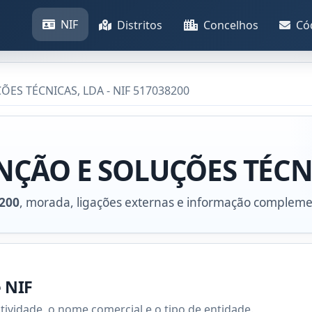
NIF
Distritos
Concelhos
Có
S TÉCNICAS, LDA - NIF 517038200
ÇÃO E SOLUÇÕES TÉCN
200
, morada, ligações externas e informação compleme
e NIF
atividade, o nome comercial e o tipo de entidade.