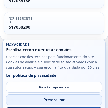
517038188
NIF SEGUINTE
517038200
PRIVACIDADE
Escolha como quer usar cookies
Utils
Usamos cookies tecnicos para funcionamento do site.
DB
Cookies de analise e publicidade so sao ativados com a
Consultas
sua autorizacao. A sua escolha fica guardada por 30 dias.
rapidas
Ler politica de privacidade
para
© 2026
Antonio
Sobre
Privacidade
cidadaos,
Campos
Contacto
Rejeitar opcionais
empresas
Email
Fac
L
e
Personalizar
profissionais
em