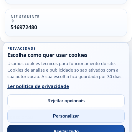
NIF SEGUINTE
516972480
PRIVACIDADE
Escolha como quer usar cookies
Utils
Usamos cookies tecnicos para funcionamento do site.
DB
Cookies de analise e publicidade so sao ativados com a
Consultas
sua autorizacao. A sua escolha fica guardada por 30 dias.
rapidas
Ler politica de privacidade
para
© 2026
Antonio
Sobre
Privacidade
cidadaos,
Campos
Contacto
Rejeitar opcionais
empresas
Email
Fac
L
e
Personalizar
profissionais
em
Aceitar tudo