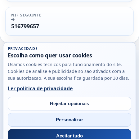
NIF SEGUINTE
516799657
PRIVACIDADE
Escolha como quer usar cookies
Utils
Usamos cookies tecnicos para funcionamento do site.
DB
Cookies de analise e publicidade so sao ativados com a
Consultas
sua autorizacao. A sua escolha fica guardada por 30 dias.
rapidas
Ler politica de privacidade
para
© 2026
Antonio
Sobre
Privacidade
cidadaos,
Campos
Contacto
Rejeitar opcionais
empresas
Email
Fac
L
e
Personalizar
profissionais
em
Portugal.
Aceitar tudo