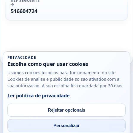
NIF SEGUINTE
516604724
PRIVACIDADE
Escolha como quer usar cookies
Usamos cookies tecnicos para funcionamento do site.
Cookies de analise e publicidade so sao ativados com a
Utils
sua autorizacao. A sua escolha fica guardada por 30 dias.
DB
Consultas
Ler politica de privacidade
rapidas
para
Rejeitar opcionais
© 2026
Antonio
Sobre
Privacidade
cidadaos,
Campos
Contacto
empresas
Personalizar
Email
Fac
L
e