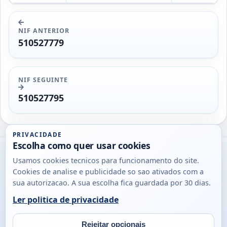
NIF ANTERIOR
510527779
NIF SEGUINTE
510527795
PRIVACIDADE
Escolha como quer usar cookies
Utils
Usamos cookies tecnicos para funcionamento do site.
DB
Cookies de analise e publicidade so sao ativados com a
Consultas
sua autorizacao. A sua escolha fica guardada por 30 dias.
rapidas
Ler politica de privacidade
para
© 2026
Antonio
Sobre
Privacidade
cidadaos,
Campos
Contacto
Rejeitar opcionais