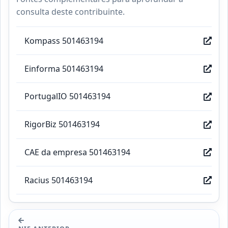
consulta deste contribuinte.
Kompass 501463194
Einforma 501463194
PortugalIO 501463194
RigorBiz 501463194
CAE da empresa 501463194
Racius 501463194