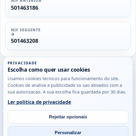
NIF ANTERIOR
501463186
NIF SEGUINTE
501463208
PRIVACIDADE
Escolha como quer usar cookies
Utils
Usamos cookies tecnicos para funcionamento do site.
DB
Cookies de analise e publicidade so sao ativados com a
Consultas
sua autorizacao. A sua escolha fica guardada por 30 dias.
rapidas
Ler politica de privacidade
para
© 2026
Antonio
Sobre
Privacidade
cidadaos,
Campos
Contacto
Rejeitar opcionais
empresas
Email
Fac
L
e
Personalizar
profissionais