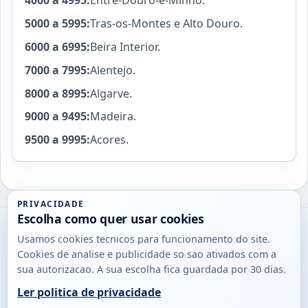
4000 a 4995:
Entre-Douro-e-Minho.
5000 a 5995:
Tras-os-Montes e Alto Douro.
6000 a 6995:
Beira Interior.
7000 a 7995:
Alentejo.
8000 a 8995:
Algarve.
9000 a 9495:
Madeira.
9500 a 9995:
Acores.
PRIVACIDADE
Escolha como quer usar cookies
Utils
Usamos cookies tecnicos para funcionamento do site.
DB
Cookies de analise e publicidade so sao ativados com a
Consultas
sua autorizacao. A sua escolha fica guardada por 30 dias.
rapidas
Ler politica de privacidade
para
© 2026
Antonio