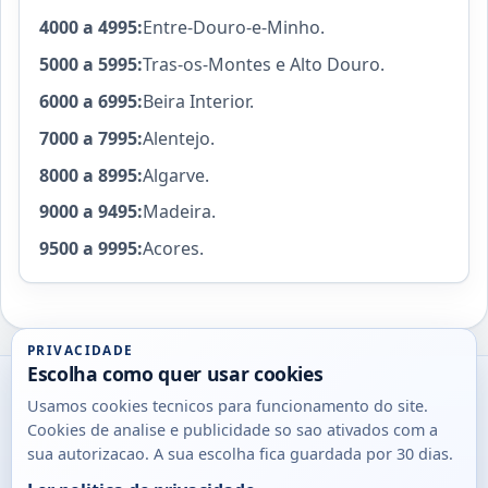
4000 a 4995:
Entre-Douro-e-Minho.
5000 a 5995:
Tras-os-Montes e Alto Douro.
6000 a 6995:
Beira Interior.
7000 a 7995:
Alentejo.
8000 a 8995:
Algarve.
9000 a 9495:
Madeira.
9500 a 9995:
Acores.
PRIVACIDADE
Escolha como quer usar cookies
Utils
Usamos cookies tecnicos para funcionamento do site.
DB
Cookies de analise e publicidade so sao ativados com a
Consultas
sua autorizacao. A sua escolha fica guardada por 30 dias.
rapidas