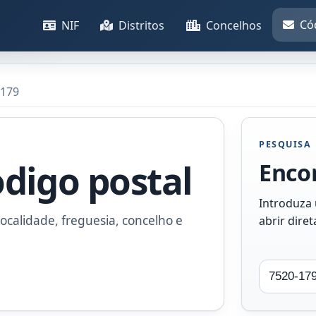
Có
NIF
Distritos
Concelhos
-179
PESQUISA
odigo postal
Encon
Introduza
ocalidade, freguesia, concelho e
abrir dire