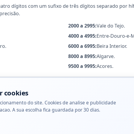
ro dígitos com um sufixo de três dígitos separado por hífe
precisão.
2000 a 2995:
Vale do Tejo.
4000 a 4995:
Entre-Douro-e-
ro.
6000 a 6995:
Beira Interior.
8000 a 8995:
Algarve.
9500 a 9995:
Acores.
r cookies
cionamento do site. Cookies de analise e publicidade
acao. A sua escolha fica guardada por 30 dias.
Sobre
Privacidade
Co
s e profissionais em Portugal.