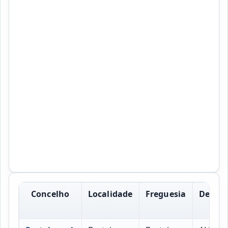
Concelho
Localidade
Freguesia
Design
Post