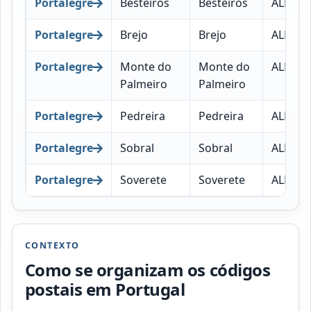
Portalegre
Besteiros
Besteiros
ALEGRE
Portalegre
Brejo
Brejo
ALEGRE
Portalegre
Monte do
Monte do
ALEGRE
Palmeiro
Palmeiro
Portalegre
Pedreira
Pedreira
ALEGRE
Portalegre
Sobral
Sobral
ALEGRE
Portalegre
Soverete
Soverete
ALEGRE
CONTEXTO
Como se organizam os códigos
postais em Portugal