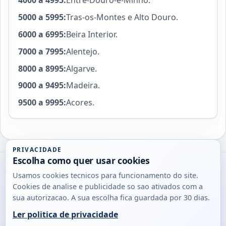
4000 a 4995:
Entre-Douro-e-Minho.
5000 a 5995:
Tras-os-Montes e Alto Douro.
6000 a 6995:
Beira Interior.
7000 a 7995:
Alentejo.
8000 a 8995:
Algarve.
9000 a 9495:
Madeira.
9500 a 9995:
Acores.
PRIVACIDADE
Escolha como quer usar cookies
Utils
Usamos cookies tecnicos para funcionamento do site.
DB
Cookies de analise e publicidade so sao ativados com a
Consultas
sua autorizacao. A sua escolha fica guardada por 30 dias.
rapidas
Ler politica de privacidade
para
© 2026
Antonio