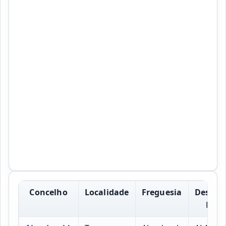
Concelho
Localidade
Freguesia
Design
Post