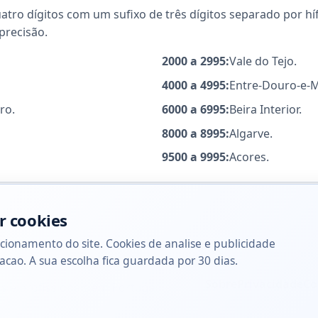
ro dígitos com um sufixo de três dígitos separado por hífe
precisão.
2000 a 2995:
Vale do Tejo.
4000 a 4995:
Entre-Douro-e-
ro.
6000 a 6995:
Beira Interior.
8000 a 8995:
Algarve.
9500 a 9995:
Acores.
r cookies
cionamento do site. Cookies de analise e publicidade
acao. A sua escolha fica guardada por 30 dias.
Sobre
Privacidade
Co
s e profissionais em Portugal.