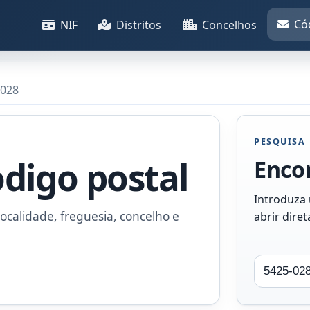
Có
NIF
Distritos
Concelhos
-028
PESQUISA
odigo postal
Encon
Introduza
ocalidade, freguesia, concelho e
abrir dire