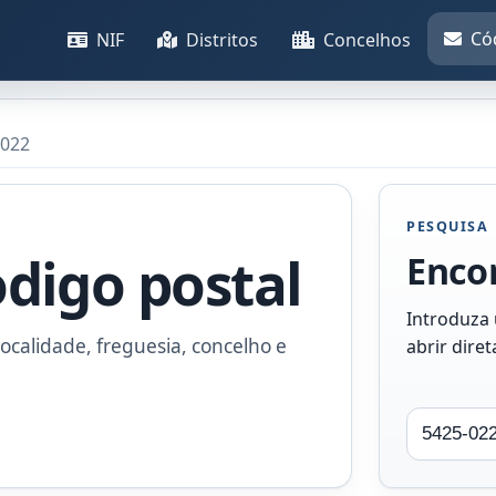
Có
NIF
Distritos
Concelhos
-022
PESQUISA
odigo postal
Encon
Introduza
ocalidade, freguesia, concelho e
abrir dire