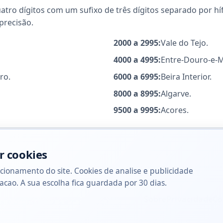
ro dígitos com um sufixo de três dígitos separado por hífe
precisão.
2000 a 2995:
Vale do Tejo.
4000 a 4995:
Entre-Douro-e-
ro.
6000 a 6995:
Beira Interior.
8000 a 8995:
Algarve.
9500 a 9995:
Acores.
r cookies
cionamento do site. Cookies de analise e publicidade
acao. A sua escolha fica guardada por 30 dias.
Sobre
Privacidade
Co
s e profissionais em Portugal.