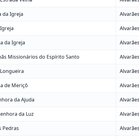
 da Igreja
Alvarãe
Igreja
Alvarãe
a da Igreja
Alvarãe
ãs Missionários do Espírito Santo
Alvarãe
 Longueira
Alvarãe
sa de Meriçô
Alvarãe
nhora da Ajuda
Alvarãe
Senhora da Luz
Alvarãe
s Pedras
Alvarãe