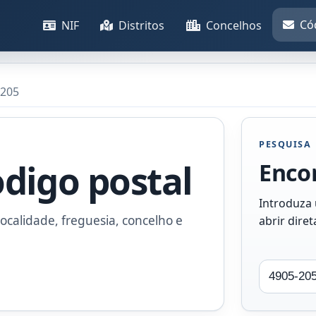
Có
NIF
Distritos
Concelhos
-205
PESQUISA
odigo postal
Encon
Introduza
ocalidade, freguesia, concelho e
abrir dire