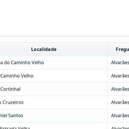
Localidade
Fregu
sa do Caminho Velho
Alvarãe
 Caminho Velho
Alvarãe
Cortinhal
Alvarãe
s Cruzeiros
Alvarãe
niel Santos
Alvarãe
Estrada Velha
Alvarãe